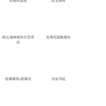
云南样品房
云龙禅修
商丘海绵城市示范项
龙港花园售楼处
目
经典案例-欧典式
河洛书苑