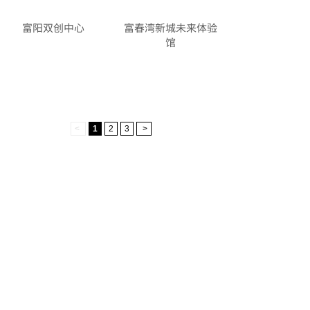
富阳双创中心
富春湾新城未来体验
馆
<
1
2
3
>