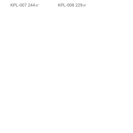
KPL-007 244㎡
KPL-008 229㎡
了解全部
NEWS CENTER
新闻中心