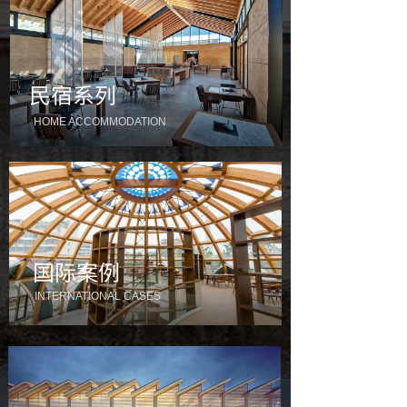
民宿系列
HOME ACCOMMODATION
国际案例
INTERNATIONAL CASES