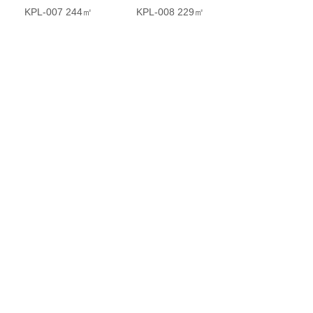
KPL-007 244㎡
KPL-008 229㎡
了解全部
NEWS CENTER
新闻中心