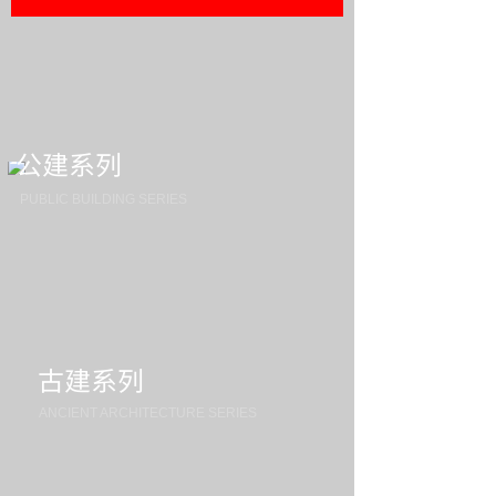
公建系列
PUBLIC BUILDING SERIES
古建系列
ANCIENT ARCHITECTURE SERIES